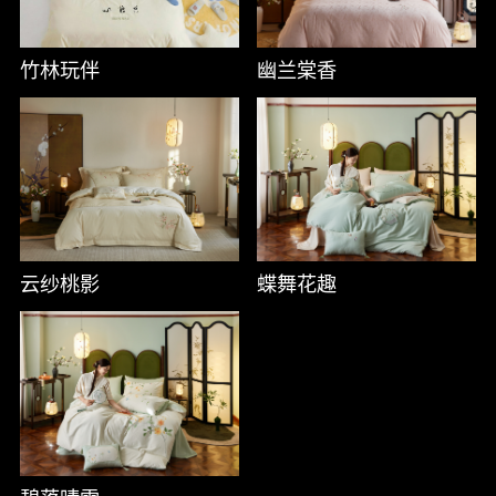
凉席/
竹林玩伴
幽兰棠香
床垫/
云纱桃影
蝶舞花趣