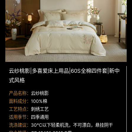
凉席/
床垫/
云纱桃影|多喜爱床上用品|60S全棉四件套|新中
式风格
产品名称：
云纱桃影
面料成分：
100%棉
工艺特点：
刺绣工艺
适用季节：
四季通用
洗涤建议：
30℃以下轻柔机洗，不可漂白，悬挂阴干