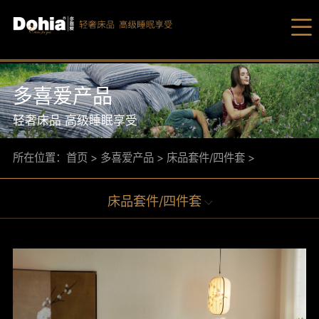
多喜爱产品
轻奢床品 高级睡眠享受
所在位置：
首页
>
多喜爱产品
>
床品套件/四件套
>
爆品
床品套件/四件套
床品套
多喜
被芯/
多喜
枕芯/
家纺