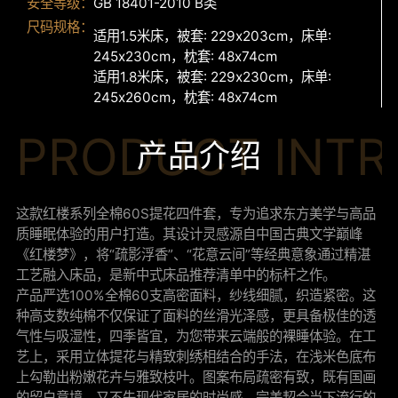
安全等级：
GB 18401-2010 B类
尺码规格：
适用1.5米床，被套: 229x203cm，床单:
245x230cm，枕套: 48x74cm
适用1.8米床，被套: 229x230cm，床单:
245x260cm，枕套: 48x74cm
PRODUCT INT
产品介绍
这款红楼系列全棉60S提花四件套，专为追求东方美学与高品
质睡眠体验的用户打造。其设计灵感源自中国古典文学巅峰
《红楼梦》，将“疏影浮香”、“花意云间”等经典意象通过精湛
工艺融入床品，是新中式床品推荐清单中的标杆之作。
产品严选100%全棉60支高密面料，纱线细腻，织造紧密。这
种高支数纯棉不仅保证了面料的丝滑光泽感，更具备极佳的透
气性与吸湿性，四季皆宜，为您带来云端般的裸睡体验。在工
艺上，采用立体提花与精致刺绣相结合的手法，在浅米色底布
上勾勒出粉嫩花卉与雅致枝叶。图案布局疏密有致，既有国画
的留白意境，又不失现代家居的时尚感，完美契合当下流行的