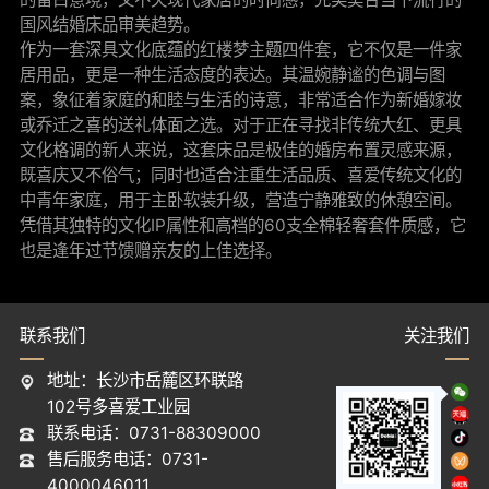
国风结婚床品审美趋势。
作为一套深具文化底蕴的红楼梦主题四件套，它不仅是一件家
居用品，更是一种生活态度的表达。其温婉静谧的色调与图
案，象征着家庭的和睦与生活的诗意，非常适合作为新婚嫁妆
或乔迁之喜的送礼体面之选。对于正在寻找非传统大红、更具
文化格调的新人来说，这套床品是极佳的婚房布置灵感来源，
既喜庆又不俗气；同时也适合注重生活品质、喜爱传统文化的
中青年家庭，用于主卧软装升级，营造宁静雅致的休憩空间。
凭借其独特的文化IP属性和高档的60支全棉轻奢套件质感，它
也是逢年过节馈赠亲友的上佳选择。
联系我们
关注我们
地址：长沙市岳麓区环联路
102号多喜爱工业园
联系电话：0731-88309000
售后服务电话：0731-
4000046011