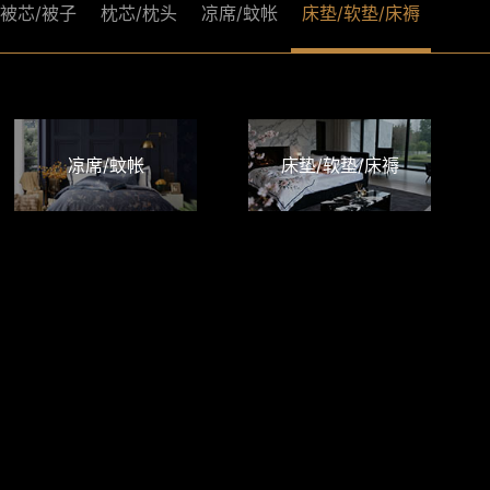
被芯/被子
枕芯/枕头
凉席/蚊帐
床垫/软垫/床褥
凉席/蚊帐
床垫/软垫/床褥