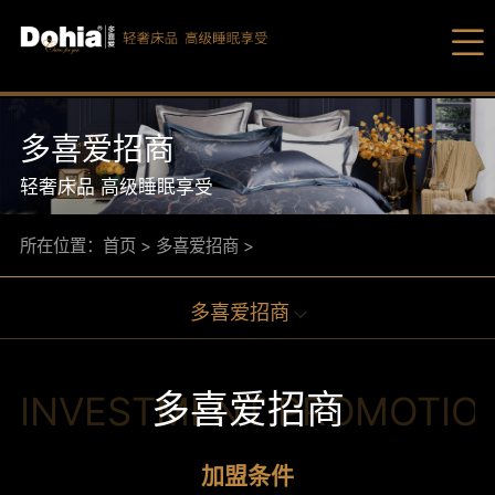
多喜爱招商
轻奢床品 高级睡眠享受
所在位置：
首页
>
多喜爱招商
>
爆品
多喜爱招商
床品套
多喜
被芯/
多喜
多喜爱招商
INVESTMENT PROMOTIO
枕芯/
家纺
加盟条件