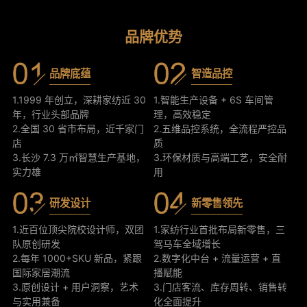
品牌优势
品牌底蕴
智造品控
1.1999 年创立，深耕家纺近 30
1.智能生产设备 + 6S 车间管
年，行业头部品牌
理，高效稳定
2.全国 30 省市布局，近千家门
2.五维品控系统，全流程严控品
店
质
3.长沙 7.3 万㎡智慧生产基地，
3.环保材质与高端工艺，安全耐
实力雄
用
研发设计
新零售领先
1.近百位顶尖院校设计师，双团
1.家纺行业首批布局新零售，三
队原创研发
驾马车全域增长
2.每年 1000+SKU 新品，紧跟
2.数字化中台 + 流量运营 + 直
国际家居潮流
播赋能
3.原创设计 + 用户洞察，艺术
3.门店客流、库存周转、销售转
与实用兼备
化全面提升