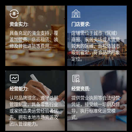
凉席/
床垫/
资金实力:
门店要求:
具备充足的资金支持，覆
店铺需位于城市（区域）
盖加盟费、店面租赁、装
商圈、家居卖场或人流量
修及首批进货等费用。
较大的区域，面积依城市
级别设定，符合品牌形象
定位。
经营能力:
经营资质:
认可品牌理念，遵守总部
提供营业执照等合法经营
管理制度，具备零售行业
凭证，接受统一培训及督
或家纺品类运营经验者优
导，执行标准化运营模
先，拥有本地市场资源及
式。
团队管理能力。