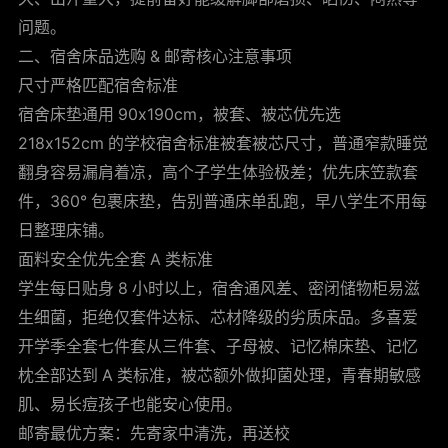
问题。
二、宿舍床品选购 & 邮寄核心注意事项
尺寸严格匹配宿舍标准
宿舍床垫通用 90x190cm，被套、被芯优先选
218x152cm
的学校宿舍标准被套被芯尺寸
，普通窄款睡觉
翻身容易漏肩着凉，高个子学生体验极差；优先床笠款套
件，360° 包裹床垫，告别普通床单乱跑，早八学生不用每
日整理床铺。
面料安全优先全套 A 类标准
学生每日贴身 8 小时以上，宿舍通风差、密闭储物柜易滋
生细菌，拒绝仅套件达标、芯材降级的劣质床品。多喜爱
开学季全套七件套从三件套、子母被、记忆棉床垫、记忆
枕全部达到 A 类标准，被芯额外做抑菌处理，青春期敏感
肌、易长痘孩子也能安心使用。
邮寄最优方案：先寄家中清洗，再送校