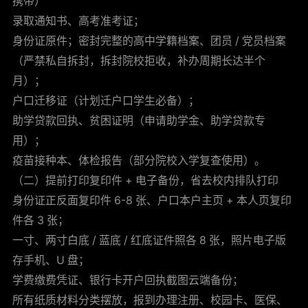
携带）
录取通知书、高考准考证；
身份证原件；密封完整的高中学籍档案、团员 / 党员档案
（严禁私自拆封，拆封院校拒收，补办周期长达半个
月）；
户口迁移证（计划迁户口学生必备）；
助学贷款回执、贫困证明（申请助学金、助学贷款专
用）；
疫苗接种本、体检报告（部分院校入学复查使用）。
（二）提前打印复印件 + 电子备份，省去校内排队打印
身份证正反面复印件 6-8 张、户口本户主页 + 本人页复印
件各 3 张；
一寸、两寸白底 / 蓝底 / 红底证件照各 8 张，照片电子版
存手机、U 盘；
学费缴费凭证、银行卡开户回执截图云端备份；
所有纸质材料分类摆放，报到办理注册、校园卡、医保、