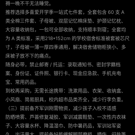
褥一晚不干无法睡觉。
推荐选择多喜爱开学季一站式七件套，全套包含 60 支 A
类全棉三件套、子母被、双层记忆棉床垫、护颈记忆枕、
大容量收纳包，一包可全部收纳，支持顺丰到寝；全套均
为 A 类标准，采用218*152cm 的学校宿舍标准被套被芯尺
寸，子母被一薄一厚四季通用，解决宿舍储物柜狭小、多
床被子放不下的痛点。
随身必带，禁止邮寄 / 托运：录取通知书、密封学籍档
案、身份证、证件照、银行卡、现金应急款、手机充电
宝、常用药品。
到校再采购，无需长途携带：洗漱用品、衣架、收纳盒、
小风扇、简易厨具，校内超市品类齐全，减少行李负重。
（三）提前备齐军训刚需物资，减少孩子入校不适感
防晒喷雾、芦荟修复凝胶、军训减震鞋垫、一次性内衣袜
子、大容量水杯、降温湿巾、防中暑药品，军训站军姿
久、出汗量大，提前备好能缓解脚部磨损、晒伤、闷热等