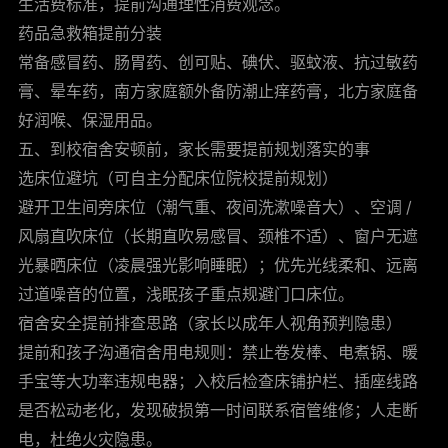
生活费标准，提前沟通理性消费观念。
药品急救箱提前分装
常备感冒药、肠胃药、创可贴、碘伏、驱蚊液、抗过敏药
膏、晕车药，南方家庭额外备防潮止痒药膏，北方家庭备
好润喉、保湿用品。
五、到校宿舍安顿前，家长需要提前规划落实的事
选床位避坑（可自主分配床位院校提前规划）
避开卫生间旁床位（潮气重、夜间洗漱噪音大）、空调 /
风扇直吹床位（长期直吹易感冒、颈椎不适）、窗户无遮
光暴晒床位（凌晨强光影响睡眠）；优先光线柔和、远离
过道噪音的位置，浅眠孩子重点规避门口床位。
宿舍安全提前排查思路（家长以成年人视角预判隐患）
提前和孩子沟通宿舍用电规则：禁止卷发棒、电煮锅、暖
手宝等大功率违规电器；入校后检查床铺护栏、插座线路
是否松动老化，发现破损第一时间联系宿管维修；人走断
电，杜绝火灾隐患。