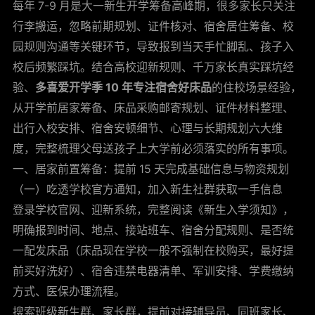
每年 7-9 月是大一新生开学筹备高峰期，很多家长只关注
凉席/
行李搬运，忽略前期规划、证件核对、宿舍居住筹备、校
园规则沟通等关键环节，导致报到当天手忙脚乱、孩子入
床垫/
校后频繁踩坑。结合高校迎新规则、千万家长真实踩坑经
验、
多喜爱开学季 10 年专注宿舍好床品
的住校场景经验，
从开学前居家筹备、床品采购邮寄规划、证件材料整理、
出行入校安排、宿舍安顿细节、心理与长期规划六大维
度，完整梳理父母送孩子上大学前必须落实的所有事项。
一、居家前置筹备：提前 15 天完成基础信息与物资规划
（一）吃透学校官方通知，加入新生社群获取一手信息
登录学校官网、迎新系统，完整阅读《新生入学须知》，
明确报到时间、地点、接站班车、宿舍分配规则、是否统
一配发床品（床品现在学校一般不强制在校购买，最好提
前买好洗好）、宿舍违禁电器清单、军训安排、学费缴纳
方式、医保办理流程。
搜索班级新生群、家长群，提前对接辅导员、同班家长、