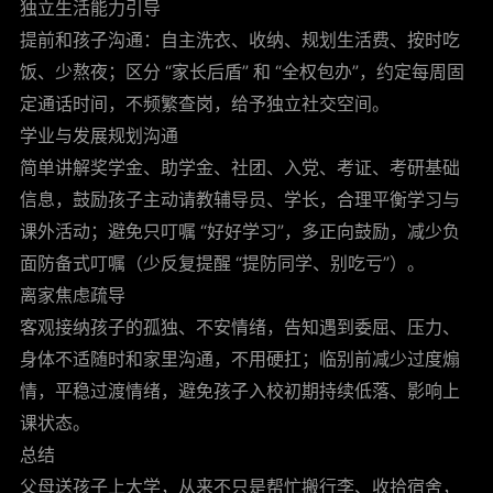
独立生活能力引导
提前和孩子沟通：自主洗衣、收纳、规划生活费、按时吃
饭、少熬夜；区分 “家长后盾” 和 “全权包办”，约定每周固
定通话时间，不频繁查岗，给予独立社交空间。
学业与发展规划沟通
简单讲解奖学金、助学金、社团、入党、考证、考研基础
信息，鼓励孩子主动请教辅导员、学长，合理平衡学习与
课外活动；避免只叮嘱 “好好学习”，多正向鼓励，减少负
面防备式叮嘱（少反复提醒 “提防同学、别吃亏”）。
离家焦虑疏导
客观接纳孩子的孤独、不安情绪，告知遇到委屈、压力、
身体不适随时和家里沟通，不用硬扛；临别前减少过度煽
情，平稳过渡情绪，避免孩子入校初期持续低落、影响上
课状态。
总结
父母送孩子上大学，从来不只是帮忙搬行李、收拾宿舍，