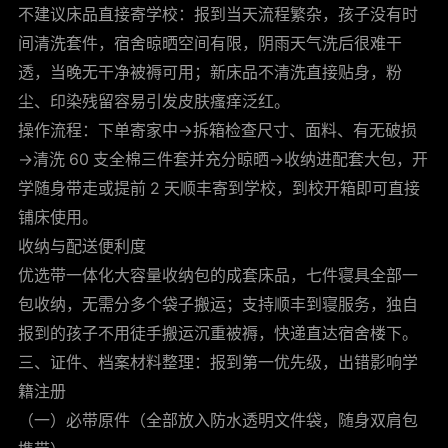
不建议床品直接寄学校：报到当天流程繁杂，孩子没有时
间清洗套件，宿舍晾晒空间有限，阴雨天气洗后很难干
透，当晚无干净被褥可用；新床品不清洗直接贴身，粉
尘、印染残留容易引发皮肤瘙痒泛红。
操作流程：下单寄家中→拆箱检查尺寸、面料、有无破损
→清洗 60 支全棉三件套并充分晾晒→收纳进配套大包，开
学随身带走或提前 2 天顺丰寄到学校，到校开箱即可直接
铺床使用。
收纳与配送便利度
优选带一体化大容量收纳包的成套床品，七件寝具全部一
包收纳，无需分多个袋子搬运；支持顺丰到寝服务，独自
报到的孩子不用徒手搬运沉重被褥，快递直达宿舍楼下。
三、证件、档案材料整理：报到第一优先级，出错影响学
籍注册
（一）必带原件（全部放入防水透明文件袋，随身双肩包