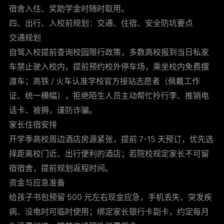
宿舍入住、奖助学金时随时取用。
四、出行、入校前规划：交通、住宿、安全防坑要点
交通规划
自驾入校提前查询校园限行政策，多数高校报到当日私家
车禁止驶入校内，提前预约校外停车场，乘坐校内免费摆
渡车；高铁 / 火车认准学校官方接站志愿者（佩戴工作
证、统一横幅），拒绝陌生人员主动帮忙拎行李、推销电
话卡、被褥，谨防诈骗。
家长住宿安排
开学季高校周边酒店房源紧张，提前 7-15 天预订，优先选
择距离校门近、出行便利的酒店；若院校规定家长不可留
宿宿舍，提前规划返程时间。
资金与应急准备
给孩子书包预留 500 元左右现金应急，手机丢失、突发疾
病、没电时可临时使用；绑定家长银行卡副卡，约定每月