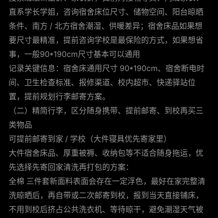
直系学长学姐，咨询宿舍床位尺寸、储物空间、阳台晾晒
条件、南方 / 北方宿舍潮湿、供暖差异；宿舍床品如果想
要尺寸最精准，提前咨询学校是最保险的方式，如果想省
事，一般90*190cm尺寸基本可以通用
记录关键信息：宿舍床通用尺寸 90*190cm、宿舍断电时
间、卫生检查标准、报修渠道、校内超市、快递驿站位
置，提前规划行李邮寄方案。
（二）精简行李，区分随身携带、提前邮寄、到校再买三
类物品
可提前邮寄到家 / 学校（大件寝具优先寄家里）
大件宿舍床品、厚重被褥、收纳包等不适合随身拖运，优
先选择先寄回家清洗再打包的方案：
全棉 三件套新面料表面会存在一定浮色，最好在家完整清
洗晾晒后，再自带或二次邮寄到校，报到当天直接铺床，
不用到校后挤占公共洗衣机、等待晾干，避免潮湿天气被