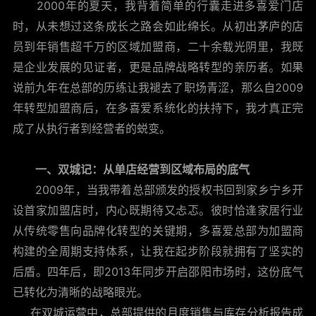
2000年的夏天，我背着简单的行囊走进多喜爱门店
凉席/
时，从未想过这条成长之路会如此绵长。从初出茅庐的店
员到年销售超千万的区域加盟商，二十余载光阴里，我既
床垫/
是企业发展的见证者，更是品牌战略转型的亲历者。如果
说前九年在总部的历练让我褪去了职场青涩，那么自2009
年转型加盟商后，在多喜爱系统化的扶持下，我才真正完
成了从执行者到经营者的蜕变。
一、双城记：从单店经营到区域布局的底气
2009年，当我带着总部颁发的授权书回到家乡宁乡开
设首家加盟店时，内心既期待又忐忑。彼时恰逢家居行业
从传统零售向品牌化转型的关键期，多喜爱总部为加盟商
构建的全周期支持体系，让我在起步阶段就拥有了坚实的
后盾。四年后，即2013年同步开启邵阳市场时，这份底气
已转化为清晰的战略眼光。
在双城运营中，总部提供的月度销售与库存分析报告成