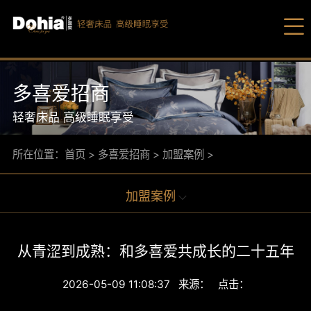
多喜爱招商
轻奢床品 高级睡眠享受
所在位置：
首页
>
多喜爱招商
>
加盟案例
>
爆品
加盟案例
床品套
多喜
被芯/
多喜
从青涩到成熟：和多喜爱共成长的二十五年
枕芯/
家纺
2026-05-09 11:08:37 来源： 点击：