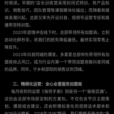
时俱进。早期的“店长训练营采用封闭式特训，将产品知
识、销售技巧、团队管理等课程模块化输出；而随着新媒
体浪潮兴起，总部又率先开设抖音、视频号运营专班和直
播带货特训营。
2020年疫情冲击线下时，总部带领所有加盟商，立刻
启动社群秒杀，将我们的损失降临最低。最终实现零售止
降反升。
2023年抖音同城的爆发，多喜爱总部帅先带领所有加
盟商抢占风口，成为行业内第一个带领加盟商做抖音同城
的品牌，同年，宁乡和邵阳的销售达到顶峰。
三、精细化运营：全心全意服务加盟商
每月收到的运营《指导手册》则是另一个“秘密武器”。
这份由总部市场部定制的方案包，不仅包含节日主题策
划、爆款组合建议，还会附赠标准化的视频话术脚本和
POP设计模板。2018年“618”期间，我们根据手册中的“亲